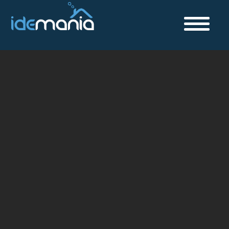
Anasayfa
//
Kariyer