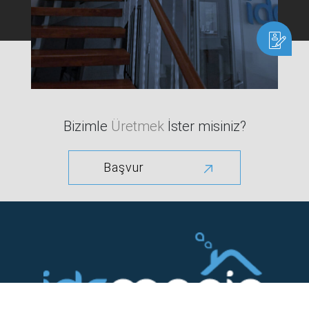
Bizimle
Üretmek
İster misiniz?
Başvur