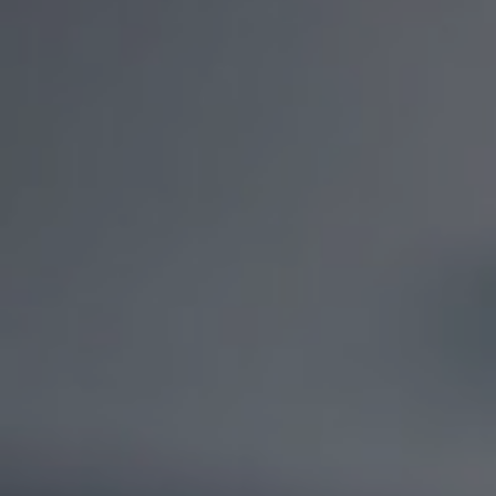
Anasayfa //
Kreatif İşler //
FzyPay