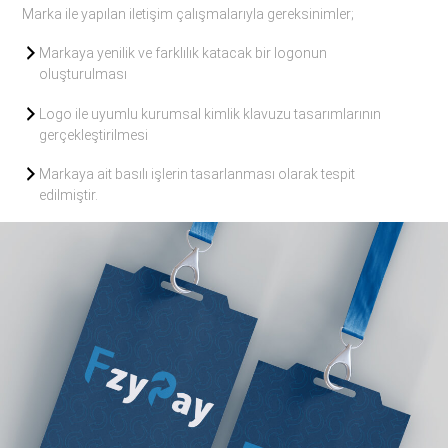
Marka ile yapılan iletişim çalışmalarıyla gereksinimler;
Markaya yenilik ve farklılık katacak bir logonun
oluşturulması
Logo ile uyumlu kurumsal kimlik klavuzu tasarımlarının
gerçekleştirilmesi
Markaya ait basılı işlerin tasarlanması olarak tespit
edilmiştir.