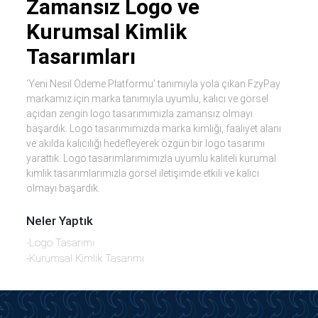
Zamansız Logo ve
Kurumsal Kimlik
Tasarımları
‘Yeni Nesil Ödeme Platformu’ tanımıyla yola çıkan FzyPay
markamız için marka tanımıyla uyumlu, kalıcı ve görsel
açıdan zengin logo tasarımımızla zamansız olmayı
başardık. Logo tasarımımızda marka kimliği, faaliyet alanı
ve akılda kalıcılığı hedefleyerek özgün bir logo tasarımı
yarattık. Logo tasarımlarımımızla uyumlu kaliteli kurumal
kimlik tasarımlarımızla görsel iletişimde etkili ve kalıcı
olmayı başardık.
Neler Yaptık
-Logo Tasarımı
-Kurumsal Kimlik Tasarımı