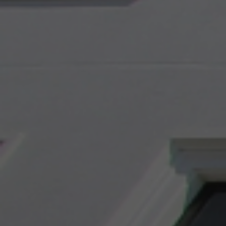
Anasayfa //
Kreatif İşler //
Rekabet Kurumu