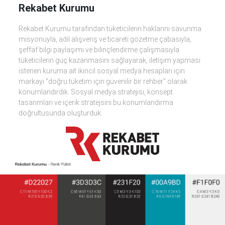
Rekabet Kurumu
Rekabet Kurumu tarafından tüketicilerin haklarını savunma
misyonuyla, adil alışveriş ve ticareti gözetme çabasıyla,
şeffaf bilgi paylaşımı ve bilinçlendirme çalışmasıyla
tüketicilerin güç kazanmasını sağlayarak, iletişim yapması
istenen kuruma ait ikincil sosyal medya hesapları için
markayı “doğru tüketim için güvenilir bir rehber” olarak
konumlandırdık. Sosyal medya stratejisi, konsept
tasarımları ve içerik stratejsini bu konumlandırma
doğrultusunda oluşturduk.