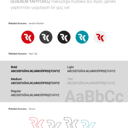
GEREKENİ YAPIYORUZ
Haksızlığa mutlaka dur diyen, gerekli
yaptırımları uygulayan bir güç var.