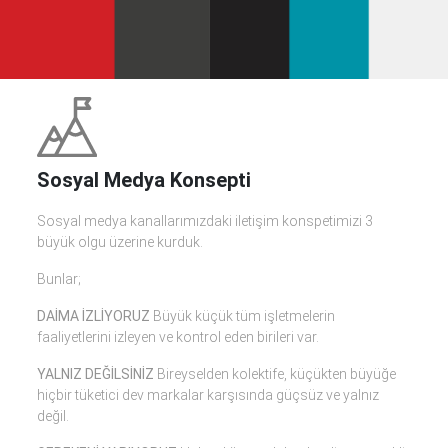
Sosyal Medya Konsepti
Sosyal medya kanallarımızdaki iletişim konspetimizi 3
büyük olgu üzerine kurduk.
Bunlar;
DAİMA İZLİYORUZ
Büyük küçük tüm işletmelerin
faaliyetlerini izleyen ve kontrol eden birileri var.
YALNIZ DEĞİLSİNİZ
Bireyselden kolektife, küçükten büyüğe
hiçbir tüketici dev markalar karşısında güçsüz ve yalnız
değil.